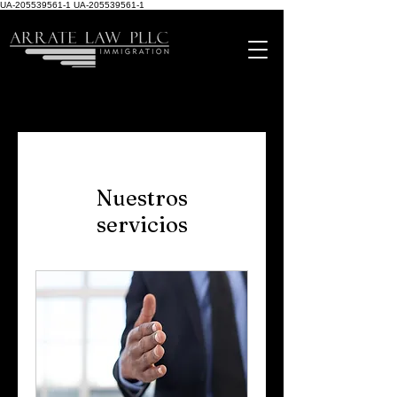
UA-205539561-1
UA-205539561-1
Nuestros
servicios