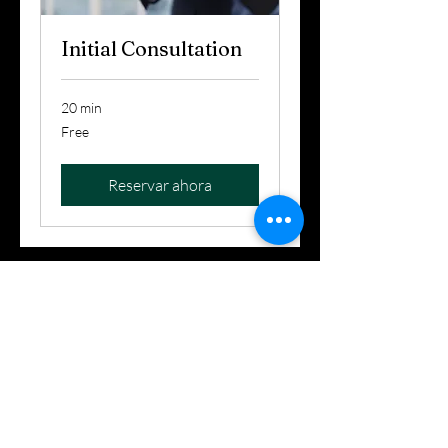
Initial Consultation
20 min
Free
Free
Reservar ahora
(941) -320-4509
© 2020 por Arrate Law Firm, PLLC. Creado con